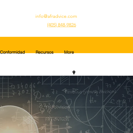
info@afradvice.com
(405) 848-9826
Conformidad
Recursos
More