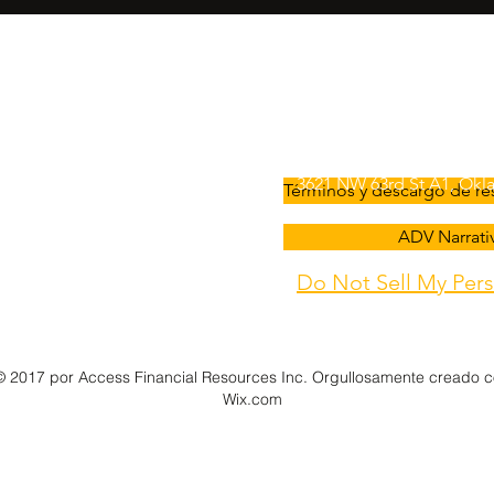
Contact
Hab
o
info@afradvice.com
(405) 848-9826
3621 NW 63rd St A1, Okla
Términos y descargo de re
U
ADV Narrativ
Do Not Sell My Pers
(405) 848-1431
© 2017 por Access Financial Resources Inc. Orgullosamente creado 
Wix.com