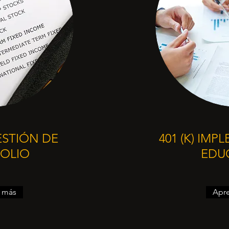
ESTIÓN DE
401 (K) IM
OLIO
EDU
 más
Apr