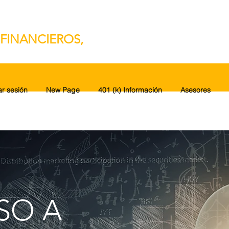
FINANCIEROS,
ar sesión
New Page
401 (k) Información
Asesores
SO A