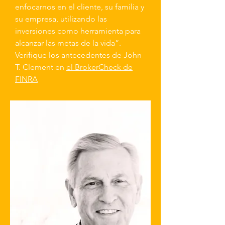
enfocarnos en el cliente, su familia y
su empresa, utilizando las
inversiones como herramienta para
alcanzar las metas de la vida”.
Verifique los antecedentes de John
T. Clement
en
el BrokerCheck de
FINRA