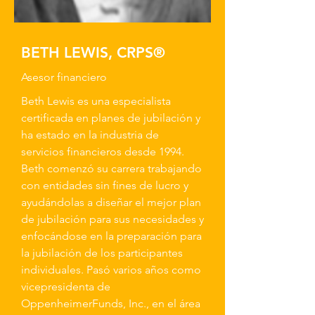
BETH LEWIS, CRPS®
Asesor financiero
Beth Lewis es una especialista
certificada en planes de jubilación y
ha estado en la industria de
servicios financieros desde 1994.
Beth comenzó su carrera trabajando
con entidades sin fines de lucro y
ayudándolas a diseñar el mejor plan
de jubilación para sus necesidades y
enfocándose en la preparación para
la jubilación de los participantes
individuales. Pasó varios años como
vicepresidenta de
OppenheimerFunds, Inc., en el área