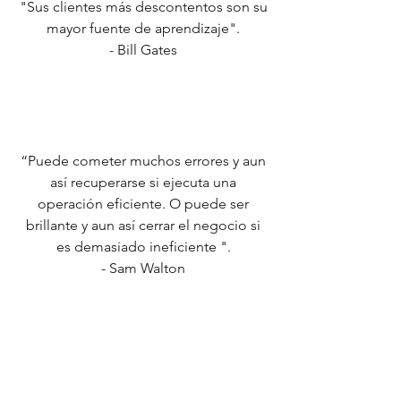
"Sus clientes más descontentos son su
mayor fuente de aprendizaje".
- Bill Gates
“Puede cometer muchos errores y aun
así recuperarse si ejecuta una
operación eficiente. O puede ser
brillante y aun así cerrar el negocio si
es demasiado ineficiente ".
- Sam Walton
"Integridad es hacer lo correcto,
incluso cuando nadie está mirando".