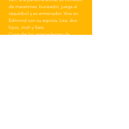
de maratones, buceador, juega al
ráquetbol y es entrenador. Vive en
Edmond con su esposa, Lisa, dos
hijos, Josh y Sara.
Consulte los antecedentes de
Jeffrey A. Ashford
en
BrokerCheck
de FINRA
Términos y descargo de responsabilidad del sitio web
Seguir
Contacto
Habla a
info@afradvice.com