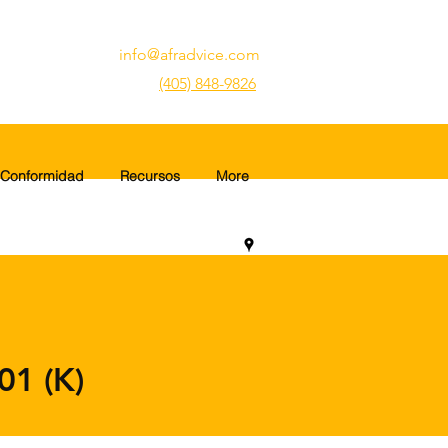
info@afradvice.com
(405) 848-9826
Conformidad
Recursos
More
1 (K)