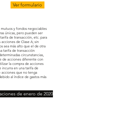
Ver formulario
os mutuos y fondos negociables
ras únicas, pero pueden ser
arifa de transacción, etc. para
s acciones de Clase A; sin
s sea más alto que el de otra
 tarifa de transacción
 determinadas circunstancias,
se de acciones diferente con
ilizar la compra de acciones
 incurra en una tarifa de
de acciones que no tenga
debido al índice de gastos más
aciones de enero de 2020