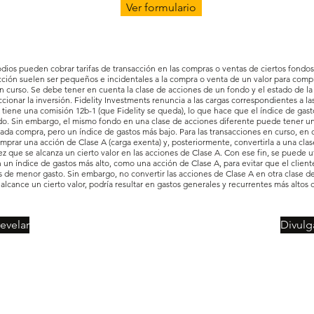
Ver formulario
odios pueden cobrar tarifas de transacción en las compras o ventas de ciertos fond
acción suelen ser pequeños e incidentales a la compra o venta de un valor para comp
 curso. Se debe tener en cuenta la clase de acciones de un fondo y el estado de la t
ccionar la inversión. Fidelity Investments renuncia a las cargas correspondientes a la
tiene una comisión 12b-1 (que Fidelity se queda), lo que hace que el índice de gasto
o. Sin embargo, el mismo fondo en una clase de acciones diferente puede tener una
cada compra, pero un índice de gastos más bajo. Para las transacciones en curso, en
prar una acción de Clase A (carga exenta) y, posteriormente, convertirla a una cla
 que se alcanza un cierto valor en las acciones de Clase A. Con ese fin, se puede ut
un índice de gastos más alto, como una acción de Clase A, para evitar que el cliente
s de menor gasto. Sin embargo, no convertir las acciones de Clase A en otra clase 
lcance un cierto valor, podría resultar en gastos generales y recurrentes más altos 
revelar
Divulg