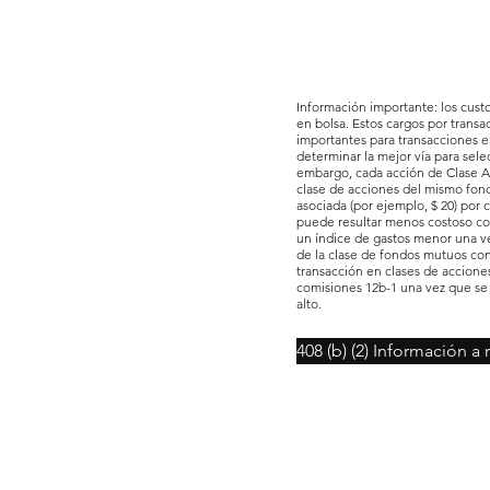
Información importante: los cust
en bolsa. Estos cargos por trans
importantes para transacciones en
determinar la mejor vía para sele
embargo, cada acción de Clase A 
clase de acciones del mismo fond
asociada (por ejemplo, $ 20) por 
puede resultar menos costoso com
un índice de gastos menor una vez
de la clase de fondos mutuos con 
transacción en clases de accione
comisiones 12b-1 una vez que se a
alto.
408 (b) (2) Información a 